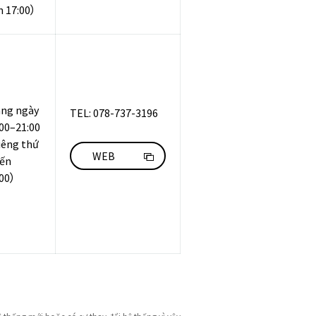
n 17:00）
ng ngày
TEL: 078-737-3196
:00–21:00
iêng thứ
WEB
đến
:00）