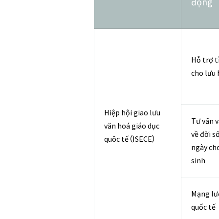
động
Hỗ trợ t
cho lưu 
Hiệp hội giao lưu
Tư vấn v
văn hoá giáo dục
về đời 
quôc tế（ISECE）
ngày cho
sinh
Mạng lướ
quốc tế