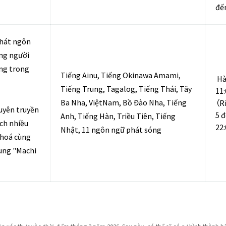
đế
phát ngôn
ng người
ng trong
Tiếng Ainu, Tiếng Okinawa Amami,
Hà
Tiếng Trung, Tagalog, Tiếng Thái, Tây
11
Ba Nha, ViệtNam, Bồ Đào Nha, Tiếng
（R
uyên truyền
5 
Anh, Tiếng Hàn, Triều Tiên, Tiếng
ch nhiều
22
Nhật, 11 ngôn ngữ phát sóng
 hoá cùng
ung "Machi