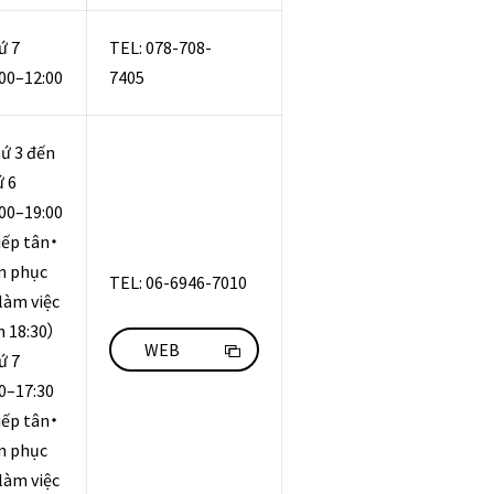
ứ 7
TEL: 078-708-
:00–12:00
7405
ứ 3 đến
ứ 6
:00–19:00
iếp tân・
n phục
TEL: 06-6946-7010
làm việc
n 18:30）
WEB
ứ 7
0–17:30
iếp tân・
n phục
làm việc