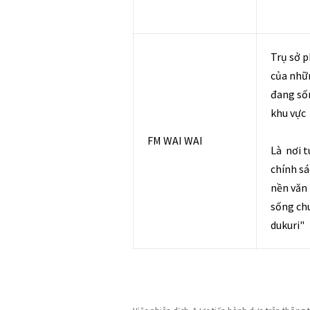
Trụ sở 
của nhữ
đang số
khu vực
FM WAI WAI
Là nơi t
chính sá
nền văn
sống ch
dukuri"