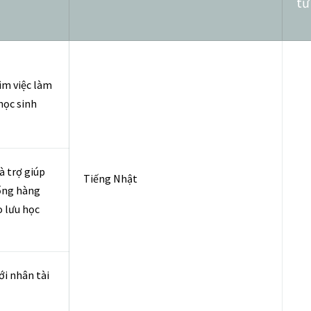
tư
ìm việc làm
học sinh
à trợ giúp
Tiếng Nhật
sống hàng
 lưu học
i nhân tài