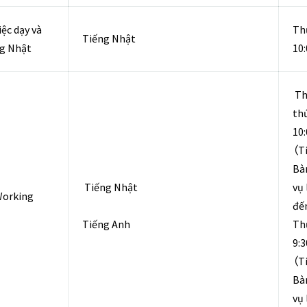
iệc dạy và
Th
Tiếng Nhật
ng Nhật
10
Th
th
10
（T
Bà
Tiếng Nhật
vụ 
Working
đế
Tiếng Anh
Th
9:3
（T
Bà
vụ 