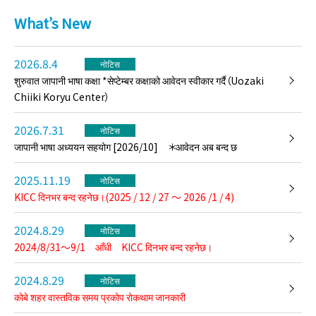
What’s New
कोबेमा रहेका विदेशी बासिन्दाहरू र विदेशी
नागरिकहरूलाई रोजगारी दिने विचार
2026.8.4
गरिरहेका कम्पनीहरूले निहोन केइजाई
नोटिस
दाइगाकु (जापान अर्थशास्त्र
शुरुवात जापानी भाषा कक्षा *सेप्टेम्बर कक्षाको आवेदन स्वीकार गर्दै（Uozaki
PDF हेर्नुहोस्
विश्वविद्यालय) का प्राध्यापकहरूसँग
Chiiki Koryu Center）
व्यवसाय सुरु गर्ने, थप शिक्षा, जागिर खोज्ने
र रोजगारीको बारेमा परामर्श गर्न सक्छन्।
सत्रहरू मंगलबार KICC सन्नोमिया
2026.7.31
नोटिस
निहोंगो प्लाजामा र बुधबार KICC शिन-
जापानी भाषा अध्ययन सहयोग [2026/10] ＊आवेदन अब बन्द छ
नागातामा आयोजना गरिएको छ।
2025.11.19
नोटिस
Sep 9, 2026, 11:00 AM – 12:00 PM
KICC दिनभर बन्द रहनेछ।(2025 / 12 / 27 ～ 2026 /1 / 4)
अगस्ट–सेप्टेम्बर क्यारियर सहयोग
2024.8.29
नोटिस
2024/8/31～9/1 आँधी KICC दिनभर बन्द रहनेछ।
कोबेमा रहेका विदेशी बासिन्दाहरू र विदेशी
2024.8.29
नोटिस
नागरिकहरूलाई रोजगारी दिने विचार
गरिरहेका कम्पनीहरूले निहोन केइजाई
कोबे शहर वास्तविक समय प्रकोप रोकथाम जानकारी
दाइगाकु (जापान अर्थशास्त्र
PDF हेर्नुहोस्